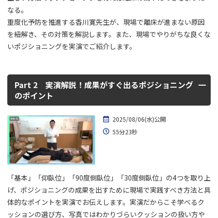
なる。
重度化予防を推進する香川寛先生が、現場で離床が進まない原因
を紐解き、その対策を解説します。また、現場でやりがちな良くな
いポジショニングを実演でご紹介します。
Part 2 実演解説！成果がすぐ出るポジショニング
のポイント
2025/08/06(水)公開
55分23秒
「基本」「仰臥位」「90度側臥位」「30度側臥位」の4つを取り上
げ、ポジショニングの成果を出すために現場で実践すべき方法と具
体的なポイントを実演でお伝えします。実演だからこそ学べるク
ッションの選び方、写真ではわかりづらいクッションの扱い方や