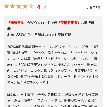
★★★★★
★★★★★
4
(2)
「講義資料」
がダウンロードでき
「受講証明書」
も発行可
能！
お申し込みから90日間はいつでも受講可能！
2026年度診療報酬改定で「リハビリテーション・栄養・口腔
連携体制加算」の強化や、離床を伴わないリハビリテーショ
ンに対する減算（疾患別リハビリテーション料）など、「離
床」と「ADL低下予防」がさらに推進されています。離床に
向けたポジショニングの取り入れ方が学べ、褥瘡予防だけで
なくADL低下も予防可能な看護セミナーを、Part 1～3をすべ
てまとめた全3巻セットです。
講師は、日本重度化予防ケア推進協会 理事長を務める作業療
法士の香川寛先生。このセットでは、離床が進まない原因か
らポジショニングの実践、クッションの使い方まで実演動画