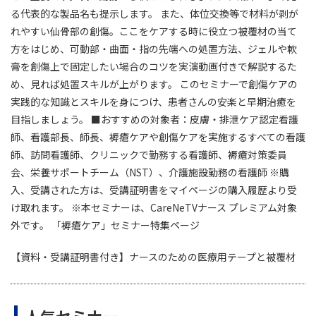
る代表的な製品名も提示します。 また、体位交換等で材料が剥が
れやすい仙骨部の創傷。ここをケアする時に役立つ被覆材の当て
方をはじめ、可動部・曲面・指の先端への処置方法、ジェルや軟
膏を創傷上で固定したい場合のコツを実演動画付きで解説するた
め、見れば処置スキルが上がります。 このセミナーで創傷ケアの
実践的な知識とスキルを身につけ、患者さんの安楽と早期治癒を
目指しましょう。 ■おすすめの対象者：皮膚・排泄ケア認定看護
師、看護部長、師長、褥瘡ケアや創傷ケアを実施するすべての看護
師、訪問看護師、クリニックで勤務する看護師、褥瘡対策委員
会、栄養サポートチーム（NST）、介護施設勤務の看護師 ※購
入、受講された方は、受講証明書をマイページの購入履歴より受
け取れます。 ※本セミナーは、CareNeTVナース プレミアム対象
外です。 「褥瘡ケア」セミナー特集ページ
【資料・受講証明書付き】ナースのための医療用テープと被覆材
人気セミナー