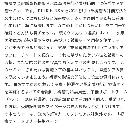
褥瘡学会評議員も務める水原章浩医師が看護師向けに伝授する褥
瘡セミナーです。 DESIGN-R&reg;2020を用いた褥瘡の評価方法と
文字だけでは理解しづらい深達度を、多くの症例写真と共に看護
師向けに丁寧に解説します。深さの判定がしづらいDTIをエコーで
確認する方法も要チェック。 続くケア方法の選択において、水原
医師は浸出液の量や性状に基づいて被覆材・外用薬を使用するこ
とが重要であると説きます。実際に東鷲宮病院で用いているケア
のフローチャートを紹介し、それに基づいたケア方法と被覆材の
選択、また実際の経過を写真でお伝えするのも見どころです。 こ
のセミナーさえ見れば褥瘡ケアの基本はバッチリ。褥瘡ケアの質
を高めていきましょう。褥瘡の勉強会開催にも役立つ資料付きで
す。 ■おすすめの対象者：皮膚・排泄ケア認定看護師、褥瘡ケア
を実施するすべての看護師、褥瘡対策委員会、栄養サポートチーム
（NST）、訪問看護師、介護施設勤務の看護師 ※購入、受講され
た方は、受講証明書をマイページの購入履歴より受け取れます。
※本セミナーは、CareNeTVナース プレミアム対象外です。 「褥
瘡ケア」セミナー特集ページ