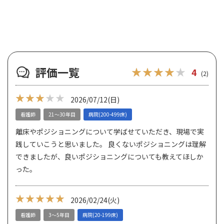
評価一覧
★★★★★
★★★★★
4
(2)
★★★
★★★★★
2026/07/12
(日)
看護師
21～30年目
病院(200-499床)
離床やポジショニングについて学ばせていただき、現場で実
践していこうと思いました。 良くないポジショニングは理解
できましたが、良いポジショニングについても教えてほしか
った。
★★★★★
★★★★★
2026/02/24
(火)
看護師
3～5年目
病院(20-199床)