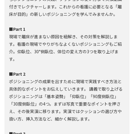
付きでレクチャーします。これからの看護に必要となる「離
床が目的」の新しいポジショニングを学んでみませんか。
■Part 1
現場で離床が進まない原因を紐解き、その対策を解説しま
す。看護の現場でやりがちなよくないポジショニングもご紹
介。仰臥位、30°側臥位、体位の変え方の3つを取り上げま
す。
■Part 2
ポジショニングの成果を出すために現場で実践すべき方法と
具体的なポイントをお伝えしていきます。 講義で取り上げる
ポジショニングは「基本姿勢」「仰臥位」「90度側臥位」
「30度側臥位」の4つ。まずは写真で重要なポイントを押さ
え、その後実演に移ります。実演ではクッションの選び方や
扱い方、挿入方法など、細かく解説します。
■Part 3