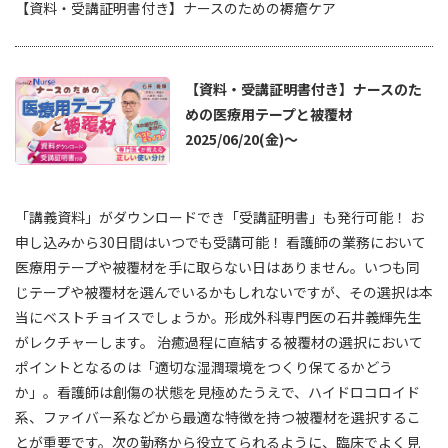
【資料・受講証明書付き】ナースのための褥瘡ケア
【資料・受講証明書付き】ナースのた
めの医療用テープと被覆材
2025/06/20(金)～
「講義資料」がダウンロードでき「受講証明書」も発行可能！ お
申し込みから30日間はいつでも受講可能！ 看護師の業務において
医療用テープや被覆材を手に取らない日はありません。いつも同
じテープや被覆材を選んでいるかもしれないですが、その選択は本
当にベストチョイスでしょうか。形成外科専門医の石井義輝先生
がレクチャーします。 治癒過程に直結する被覆材の選択において
ポイントとなるのは「適切な湿潤環境をつくり保てるかどう
か」。看護師は創傷の状態を見極めたうえで、ハイドロコロイド
系、ファイバー系などから最適な特徴を持つ被覆材を選択するこ
とが重要です。次の勤務から役立てられるように、臨床でよく見