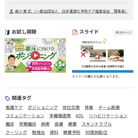
香川 寛 氏 （一般社団法人 日本重度化予防ケア推進協会 理事長）
お試し視聴
スライド
全
110
ページ
セミナーの購入が必要となります。
関連タグ
看護ケア
ポジショニング
体位交換
移乗
チーム医療
コミュニケーション
多職種連携
ADL
リハビリテーション
離床
早期離床
麻痺
皮膚
褥瘡
スキントラブル
クーリング
勉強会
資料
褥瘡予防
90度側臥位