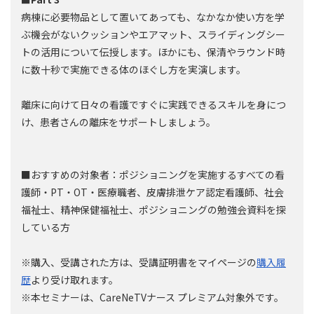
病棟に必要物品として置いてあっても、なかなか使い方を学
ぶ機会がないクッションやエアマット、スライディングシー
トの活用について伝授します。ほかにも、保清やラウンド時
に数十秒で実施できる体のほぐし方を実演します。
離床に向けて日々の看護ですぐに実践できるスキルを身につ
け、患者さんの離床をサポートしましょう。
■おすすめの対象者：ポジショニングを実施するすべての看
護師・PT・OT・医療職者、皮膚排泄ケア認定看護師、社会
福祉士、精神保健福祉士、ポジショニングの勉強会資料を探
している方
※購入、受講された方は、受講証明書をマイページの
購入履
歴
より受け取れます。
※本セミナーは、CareNeTVナース プレミアム対象外です。