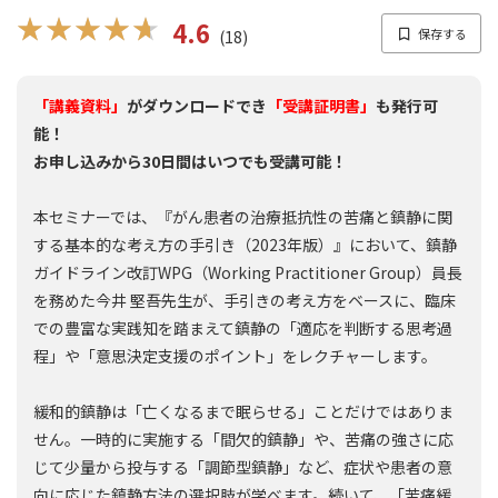
★★★★★
★★★★★
4.6
(18)
「講義資料」
がダウンロードでき
「受講証明書」
も発行可
能！
お申し込みから30日間はいつでも受講可能！
本セミナーでは、『がん患者の治療抵抗性の苦痛と鎮静に関
する基本的な考え方の手引き（2023年版）』において、鎮静
ガイドライン改訂WPG（Working Practitioner Group）員長
を務めた今井 堅吾先生が、手引きの考え方をベースに、臨床
での豊富な実践知を踏まえて鎮静の「適応を判断する思考過
程」や「意思決定支援のポイント」をレクチャーします。
緩和的鎮静は「亡くなるまで眠らせる」ことだけではありま
せん。一時的に実施する「間欠的鎮静」や、苦痛の強さに応
じて少量から投与する「調節型鎮静」など、症状や患者の意
向に応じた鎮静方法の選択肢が学べます。続いて、「苦痛緩