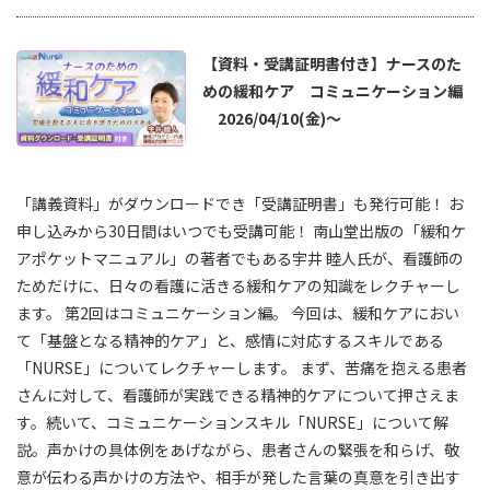
鎮静への説明の仕方の具体例が出ていて、分かりやすかった
【資料・受講証明書付き】ナースのた
★★★★
★★★★★
2026/04/14
(火)
めの緩和ケア コミュニケーション編
2026/04/10(金)～
該当なし
該当なし
該当なし
どのように判断し、鎮静剤の投与に至るべきか流れがわかり
やすかった。
「講義資料」がダウンロードでき「受講証明書」も発行可能！ お
申し込みから30日間はいつでも受講可能！ 南山堂出版の「緩和ケ
★★★★
★★★★★
2026/04/14
(火)
アポケットマニュアル」の著者でもある宇井 睦人氏が、看護師の
ためだけに、日々の看護に活きる緩和ケアの知識をレクチャーし
医師
該当なし
該当なし
ます。 第2回はコミュニケーション編。 今回は、緩和ケアにおい
実践的な内容であったのが良かった。
て「基盤となる精神的ケア」と、感情に対応するスキルである
「NURSE」についてレクチャーします。 まず、苦痛を抱える患者
さんに対して、看護師が実践できる精神的ケアについて押さえま
す。続いて、コミュニケーションスキル「NURSE」について解
説。声かけの具体例をあげながら、患者さんの緊張を和らげ、敬
意が伝わる声かけの方法や、相手が発した言葉の真意を引き出す