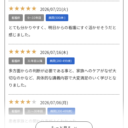
★★★★★
★★★★★
2026/07/21
(火)
看護師
6～10年目
病院(500床-)
とても分かりやすく、明日からの看護にすぐ活かせそうだと
感じました。
★★★★★
★★★★★
2026/07/16
(木)
看護師
31年目以降
病院(200-499床)
多方面からの判断が必要である事と、家族へのケアがなぜ大
切なのかなど、具体的な講義内容で大変満足のいく学びとな
りました。
★★★★
★★★★★
2026/07/06
(月)
看護師
21～30年目
病院(200-499床)
患者家族との関わり方がよくわかった
もっと見る