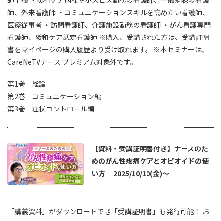
師全般 ・緩和ケア病棟やホスピス勤務の看護師、一般病棟の看護
★★★★
★★★★★
2026/04/14
(火)
師、外来看護師 ・コミュニケーションスキルを高めたい看護師、
医療従事者 ・訪問看護師、介護施設勤務の看護師 ・がん看護専門
看護師
31年目以降
病院(500床-)
看護師、緩和ケア認定看護師 ※購入、受講された方は、受講証明
鎮静の目的が明確になった 家族への関わり方を学ぶことがで
書をマイページの購入履歴より受け取れます。 ※本セミナーは、
きた
CareNeTVナース プレミアム対象外です。
★★★★★
★★★★★
第1巻 総論
2026/04/14
(火)
第2巻 コミュニケーション編
看護師
31年目以降
教育施設
第3巻 症状コントロール編
せん妄との違いや評価の仕方が具体的にわかったから
★★★★
★★★★★
2026/04/14
(火)
【資料・受講証明書付き】ナースのた
めのがん性疼痛ケアとオピオイドの使
その他の医療従事者
該当なし
該当なし
い方 2025/10/10(金)～
ご家族様のお気持ちがどのように変化するかなど、今まで気
が回らなかったことも多かったと気付きました。
「講義資料」がダウンロードでき「受講証明書」も発行可能！ お
★★★★
★★★★★