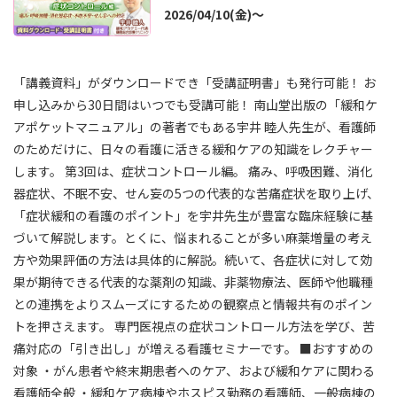
2026/04/10(金)～
「講義資料」がダウンロードでき「受講証明書」も発行可能！ お
申し込みから30日間はいつでも受講可能！ 南山堂出版の「緩和ケ
アポケットマニュアル」の著者でもある宇井 睦人先生が、看護師
のためだけに、日々の看護に活きる緩和ケアの知識をレクチャー
します。 第3回は、症状コントロール編。 痛み、呼吸困難、消化
器症状、不眠不安、せん妄の5つの代表的な苦痛症状を取り上げ、
「症状緩和の看護のポイント」を宇井先生が豊富な臨床経験に基
づいて解説します。とくに、悩まれることが多い麻薬増量の考え
方や効果評価の方法は具体的に解説。続いて、各症状に対して効
果が期待できる代表的な薬剤の知識、非薬物療法、医師や他職種
との連携をよりスムーズにするための観察点と情報共有のポイン
トを押さえます。 専門医視点の症状コントロール方法を学び、苦
痛対応の「引き出し」が増える看護セミナーです。 ■おすすめの
対象 ・がん患者や終末期患者へのケア、および緩和ケアに関わる
看護師全般 ・緩和ケア病棟やホスピス勤務の看護師、一般病棟の