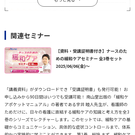
★★★★★
★★★★★
2026/06/28
(日)
看護師
21～30年目
クリニック
実母の緩和ケアを目の当たりにして、自分自身の医療者側と
関連セミナー
家族側の気持ちを整理したく受講しました。緩和的鎮静の目
的やあり方、家族と医療スタッフの思いを改めて理解を深め
【資料・受講証明書付き】ナースのた
ることができました。母が苦痛や不安を最小限に、送れるよ
めの緩和ケアセミナー 全3巻セット
う努めていきたいです。ありがとうございました。
2025/06/06(金)～
★★★★★
★★★★★
2026/06/24
(水)
看護師
16～20年目
病院(500床-)
「講義資料」がダウンロードでき「受講証明書」も発行可能！ お
申し込みから90日間はいつでも受講可能！ 南山堂出版の「緩和ケ
わかりやすかった
アポケットマニュアル」の著者である宇井 睦人先生が、看護師の
ためだけに、日々の看護に直結する緩和ケアの知識と考え方を全3
★★★★★
★★★★★
2026/06/17
(水)
巻のシリーズでレクチャーします。このセットでは、緩和ケアの基
礎からコミュニケーション、具体的な症状コントロールまで、体系
看護師
31年目以降
病院(200-499床)
的かつ実践的に学ぶことができます。 第1巻 総論 まず、緩和ケア