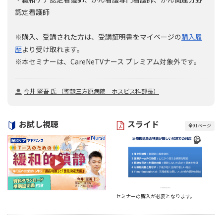
認定看護師
※購入、受講された方は、受講証明書をマイページの
購入履
歴
より受け取れます。
※本セミナーは、CareNeTVナース プレミアム対象外です。
今井 堅吾 氏 （聖隷三方原病院 ホスピス科部長）
お試し視聴
スライド
全
91
ページ
セミナーの購入が必要となります。