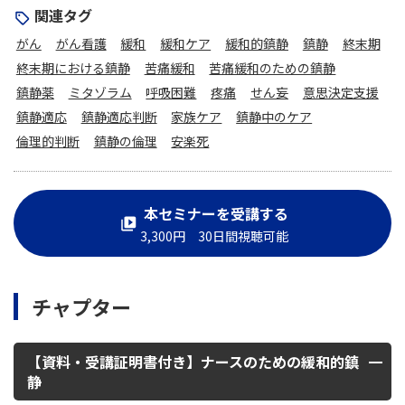
関連タグ
がん
がん看護
緩和
緩和ケア
緩和的鎮静
鎮静
終末期
終末期における鎮静
苦痛緩和
苦痛緩和のための鎮静
鎮静薬
ミタゾラム
呼吸困難
疼痛
せん妄
意思決定支援
鎮静適応
鎮静適応判断
家族ケア
鎮静中のケア
倫理的判断
鎮静の倫理
安楽死
本セミナーを受講する
3,300円 30日間視聴可能
チャプター
【資料・受講証明書付き】ナースのための緩和的鎮
静