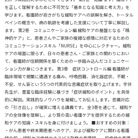
学び直したいと考え受講しました。鎮静時のケアや予後評価
を正しく理解するために不可欠な「基本となる知識と考え方」を
についての説明かわかりやすかったです。
学びます。看護師が抱きがちな緩和ケアへの誤解を解き、トータル
ペインの概念や、病の軌跡を考慮した支援について丁寧に解説し
★★★★★
★★★★★
2026/06/14
(日)
ます。 第2巻 コミュニケーション編 緩和ケアの基盤となる「精
神的ケア」と、患者さんやご家族の複雑な感情に対応するための
看護師
21～30年目
病院(200-499床)
コミュニケーションスキル「NURSE」を中心にレクチャー。緩和
貴重な機会をありがとうございました。 鎮静開始後の家族の
ケアの場面に限らず、日々の患者さん・ご家族との関わりにおい
心理やその変化がすごく印象的でした。 当院の緩和ケア病棟
て、看護師が信頼関係を築くための一歩踏み込んだコミュニケー
では「鎮静カンファレンス」を行なっているのですが、ケア
ション力が身につきます。 第3巻 症状コントロール編 看護師が
についての検討が少ない現状があり伝え方に悩んでしまし
臨床現場で頻繁に遭遇する痛み、呼吸困難、消化器症状、不眠・
た。今回の学びをしっかり伝えていきたいと思いました。あ
不安、せん妄という5つの代表的な苦痛症状を取り上げます。宇井
りがとうございました。
先生が、豊富な臨床経験に基づき「症状緩和のポイント」を具体
的に解説。実践的なノウハウを凝縮してお伝えします。苦痛対応
★★★
★★★★★
2026/04/14
(火)
の「引き出し」が確実に増える講義です。 全3巻を通じて、緩和ケ
アの全体像を理解し、より質の高い看護ケアを提供するための緩
看護師
21～30年目
訪問看護
和ケアの知識・スキルを身に付けましょう。 ■おすすめの対象：
少し、わかりにくかった。
・がん患者や終末期患者へのケア、および緩和ケアに関わる看護