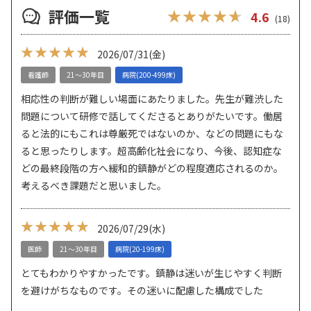
評価一覧
★★★★★
★★★★★
4.6
(18)
★★★★★
★★★★★
2026/07/31
(金)
看護師
21～30年目
病院(200-499床)
相応性の判断が難しい場面にあたりました。先生が難渋した
問題について研修で話してくださるとありがたいです。働居
ると法的にもこれは尊厳死ではないのか、などの問題にもな
ると思ったりします。超高齢化社会になり、今後、認知症な
どの最終段階の方へ緩和的鎮静がどの程度適応されるのか。
考えるべき課題だと思いました。
★★★★★
★★★★★
2026/07/29
(水)
医師
21～30年目
病院(20-199床)
とてもわかりやすかったです。鎮静は迷いが生じやすく判断
を避けがちなものです。その迷いに配慮した構成でした