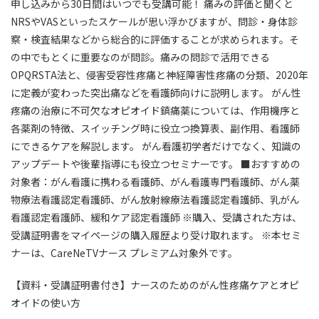
2026/04/14
(火)
申し込みから30日間はいつでも受講可能！ 痛みの評価と聞くと
NRSやVASといったスケールが思い浮かびますが、問診・身体診
看護師
21～30年目
訪問看護
察・検査結果などから総合的に評価することが求められます。そ
とても詳しくてためになったのですが、治療抵抗性という言
の中でもとくに重要なのが問診。痛みの問診で活用できる
葉を聞き慣れていなかったため、内容が今ひとつ理解出来な
OPQRSTA法と、侵害受容性疼痛と神経障害性疼痛の分類、2020年
かった部分がありました。
に定義が変わった突出痛などを看護師向けに説明します。 がん性
疼痛の治療に不可欠なオピオイド鎮痛薬については、作用機序と
★★★★★
★★★★★
2026/04/14
(火)
各薬剤の特徴、スイッチング時に役立つ換算表、副作用、看護師
にできるケアを解説します。 がん看護初学者だけでなく、知識の
看護師
21～30年目
訪問看護
アップデートや後輩指導にも役立つセミナーです。 ■おすすめの
現在は訪問看護ステーション勤務のため、このような内容を
対象者：がん看護に携わる看護師、がん看護専門看護師、がん薬
医師から教えてもらうことがないため、大変学びとなりまし
物療法看護認定看護師、がん放射線療法看護認定看護師、乳がん
た。本日の講義は病院でも在宅でも同じような考え方でよい
看護認定看護師、緩和ケア認定看護師 ※購入、受講された方は、
と思いましたが、在宅で特に注意することがあれば知りたか
受講証明書をマイページの購入履歴より受け取れます。 ※本セミ
ったです。
ナーは、CareNeTVナース プレミアム対象外です。
★★★★★
★★★★★
【資料・受講証明書付き】ナースのためのがん性疼痛ケアとオピ
2026/04/14
(火)
オイドの使い方
看護師
16～20年目
訪問看護