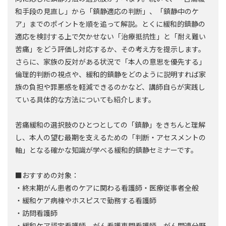
和手段の見直し」から「鎮静適応の判断」、「鎮静中のケ
ア」までのポイントを順を追って解説。とくに緩和的鎮静の
適応を検討する上で欠かせない「治療抵抗性」と「耐え難い
苦痛」をどう評価し対応するか、その考え方を提示します。
さらに、家族の反対がある状況で「本人の意思を優先する」
倫理的判断の視点や、緩和的鎮静をどのように説明すれば家
族の負担や罪悪感を軽減できるのかなど、講師自らが実践し
ている具体的な方法についても紹介します。
苦痛緩和の選択肢のひとつとしての「鎮静」をきちんと理解
し、本人の望む最期を支えるための「判断・アセスメントの
軸」となる確かな知識が学べる緩和的鎮静セミナーです。
■おすすめの対象：
・終末期がん患者のケアに関わる看護師・医療従事者全般
・緩和ケア病棟やホスピスで勤務する看護師
・訪問看護師
・緩和ケア認定看護師、がん看護専門看護師、がん関連分野