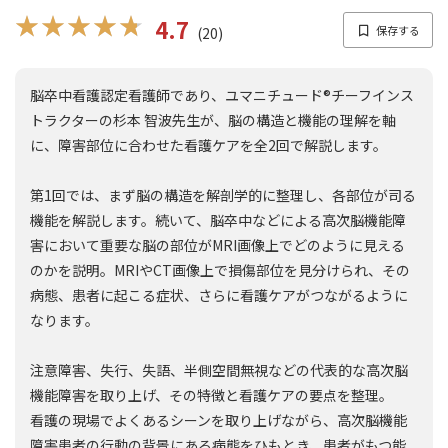
★★★★★
★★★★★
4.7
(20)
脳卒中看護認定看護師であり、ユマニチュード®チーフインス
トラクターの杉本 智波先生が、脳の構造と機能の理解を軸
に、障害部位に合わせた看護ケアを全2回で解説します。
第1回では、まず脳の構造を解剖学的に整理し、各部位が司る
機能を解説します。続いて、脳卒中などによる高次脳機能障
害において重要な脳の部位がMRI画像上でどのように見える
のかを説明。MRIやCT画像上で損傷部位を見分けられ、その
病態、患者に起こる症状、さらに看護ケアがつながるように
なります。
注意障害、失行、失語、半側空間無視などの代表的な高次脳
機能障害を取り上げ、その特徴と看護ケアの要点を整理。
看護の現場でよくあるシーンを取り上げながら、高次脳機能
障害患者の行動の背景にある病態をひもとき、患者がもつ能