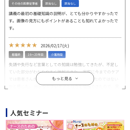
その他の医療従事者
該当なし
該当なし
講義の最初の基礎知識の説明が、とても分かりやすかったで
す。画像の見方にもポイントがあることも知れてよかったで
す。
★★★★★
★★★★★
2026/02/17
(火)
看護師
16～20年目
介護施設
失語や失行など言葉としての知識は勉強してきたが、不足し
ていた部分がわかりやすく理解できた。 実際に今までのケア
もっと見る
では患者さんが苦痛に感じでいたことも多かったのではない
かと感じた。 分かりやすいケアを仕方を勉強できたので、実
践で取り入れていきたいと思いました。
★★★★★
★★★★★
人気セミナー
2026/02/17
(火)
薬剤師
該当なし
該当なし
一般企業で障害者雇用を担当しており、高次脳機能障害の方