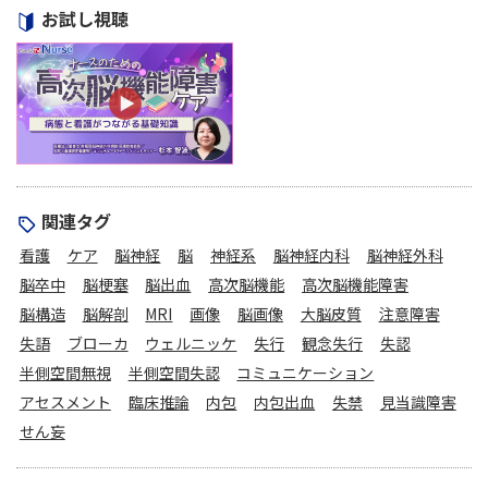
お試し視聴
関連タグ
看護
ケア
脳神経
脳
神経系
脳神経内科
脳神経外科
脳卒中
脳梗塞
脳出血
高次脳機能
高次脳機能障害
脳構造
脳解剖
MRI
画像
脳画像
大脳皮質
注意障害
失語
ブローカ
ウェルニッケ
失行
観念失行
失認
半側空間無視
半側空間失認
コミュニケーション
アセスメント
臨床推論
内包
内包出血
失禁
見当識障害
せん妄