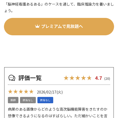
「脳神経看護あるある」のケースを通して、臨床推論力を養いまし
ょう。
プレミアムで見放題へ
評価一覧
★★★★★
★★★★★
4.7
(20)
★★★★★
★★★★★
2026/02/17
(火)
医師
該当なし
該当なし
病巣のある画像からどのような高次脳機能障害をきたすのか
想像できるようになるのはすばらしい。ただ細かいことを言