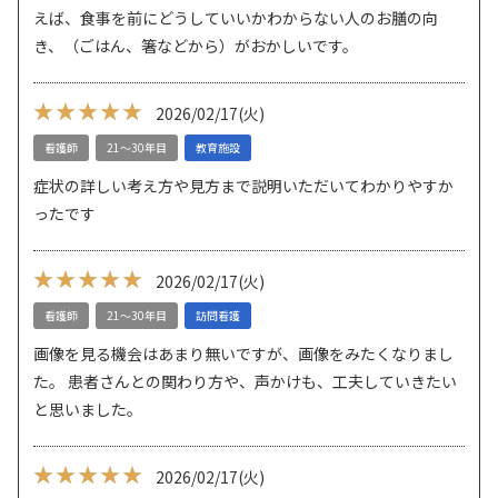
えば、食事を前にどうしていいかわからない人のお膳の向
き、（ごはん、箸などから）がおかしいです。
★★★★★
★★★★★
2026/02/17
(火)
看護師
21～30年目
教育施設
症状の詳しい考え方や見方まで説明いただいてわかりやすか
ったです
★★★★★
★★★★★
2026/02/17
(火)
看護師
21～30年目
訪問看護
画像を見る機会はあまり無いですが、画像をみたくなりまし
た。 患者さんとの関わり方や、声かけも、工夫していきたい
と思いました。
★★★★★
★★★★★
2026/02/17
(火)