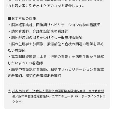
力を最大限に引き出すケアのコツを紹介します。
■おすすめの対象
・脳神経系病棟、回復期リハビリテーション病棟の看護師
・訪問看護師、介護施設勤務の看護師
・脳神経疾患の患者を受け持つ一般病棟看護師
・脳の生理学や脳画像・損傷部位と症状の関連の理解を深め
たい看護師
・高次脳機能障害による「行動の背景」を病態生理から理解
したいすべての看護師
・脳卒中看護認定看護師、脳卒中リハビリテーション看護認
定看護師、認知症看護認定看護師
杉本 智波 氏 （医療法人重喜会 南福岡脳神経外科病院 医療教育部
長／脳卒中看護認定看護師／ユマニチュード（R）チーフインストラ
クター）