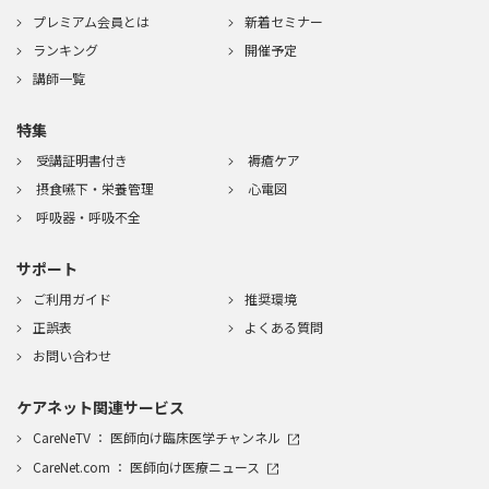
★★★★★
★★★★★
2026/02/17
(火)
プレミアム会員とは
新着セミナー
ランキング
開催予定
該当なし
該当なし
該当なし
講師一覧
図を使ってわかりやすい説明で介護現場でも役立つため。
特集
★★★★★
★★★★★
2026/02/17
(火)
受講証明書付き
褥瘡ケア
看護師
1～2年目
離職中
摂食嚥下・栄養管理
心電図
呼吸器・呼吸不全
画像と症状の関連
サポート
★★★★★
★★★★★
2026/02/17
(火)
ご利用ガイド
推奨環境
看護師
21～30年目
訪問看護
正誤表
よくある質問
お問い合わせ
講師の方の説明がわかりやすかった
ケアネット関連サービス
★★★★
★★★★★
2026/02/17
(火)
CareNeTV ： 医師向け臨床医学チャンネル
医師
該当なし
該当なし
CareNet.com ： 医師向け医療ニュース