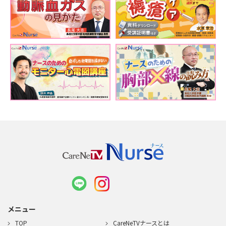
が在籍されています。脳の基礎的な解剖生理、観察できる症
状と脳という見えない臓器との関係、介助者や支援者のある
べき姿勢「疾病分類ではなく有効な解除を」、等など全て役
立つご講義でした。本当にありがとうございます。
★★★★
★★★★★
2026/02/17
(火)
医師
該当なし
該当なし
高次脳機能障害の種類、症状の解説が分かりやすかったで
す。
★★★★★
★★★★★
2026/02/17
(火)
看護師
31年目以降
病院(20-199床)
講師の方の話が柔らかくて分かりやすかったです。例えも面
白くてイメージしやすかったのが良かったです。
メニュー
TOP
CareNeTVナースとは