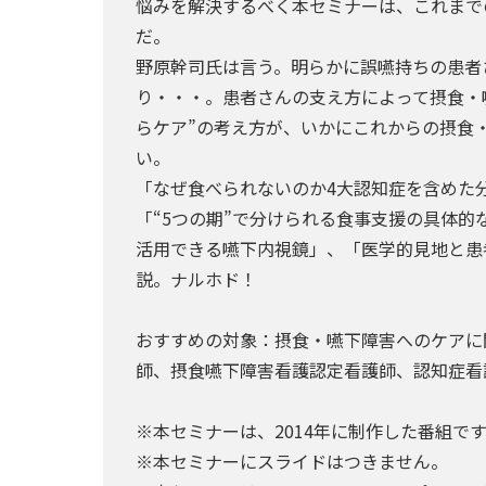
悩みを解決するべく本セミナーは、これまで
だ。
野原幹司氏は言う。明らかに誤嚥持ちの患者
り・・・。患者さんの支え方によって摂食・
らケア”の考え方が、いかにこれからの摂食
い。
「なぜ食べられないのか4大認知症を含めた
「“5つの期”で分けられる食事支援の具体
活用できる嚥下内視鏡」、「医学的見地と患
説。ナルホド！
おすすめの対象：摂食・嚥下障害へのケアに
師、摂食嚥下障害看護認定看護師、認知症看
※本セミナーは、2014年に制作した番組です
※本セミナーにスライドはつきません。