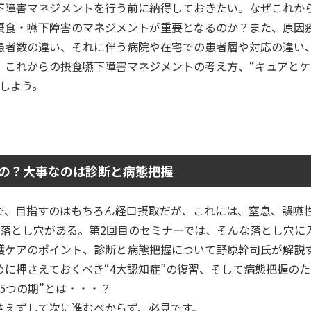
下障害マネジメントを行う前に納得しておきたい。なぜこれか
摂食・嚥下障害のマネジメントが重要となるのか？また、原因
患者数の違い、それに伴う病院や在宅での患者層や対応の違い
。これからの摂食嚥下障害マネジメントの考え方、“キュアとケ
解しよう。
の？大事なのは診断と病態把握
で、目指すのはもちろん経口摂取だが、これには、窒息、誤嚥
の落とし穴がある。第2回目のセミナーでは、そんな落とし穴に
護ケアのポイント、診断と病態把握について野原幹司氏が解説
めに押さえておくべき“4大認知症”の復習、そして病態把握の
5つの期”とは・・・？
さえずして次に進むべからず、必見です。