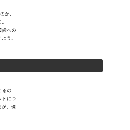
いのか、
く。
義歯への
えよう。
こるの
ットにつ
るが、環