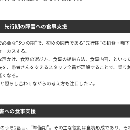
 先行期の障害への食事支援
で必要な“5つの期”で、初めの関門である“先行期”の摂食・嚥
ォーカスする。
な声かけ、食器の選び方、食事の提供方法、食事内容、といっ
夫を、患者さんを支えるスタッフ全員が理解することで、乗り
低くなる。
症と照らし合わせながらの考え方も注目したい。
害への食事支援
期”のうち2番目、“準備期”。その主な役割は食塊形成であり、そ