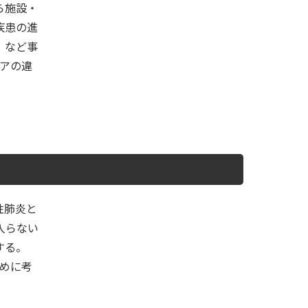
ら施設・
疾患の進
、など事
アの違
性肺炎と
入らない
する。
ために考