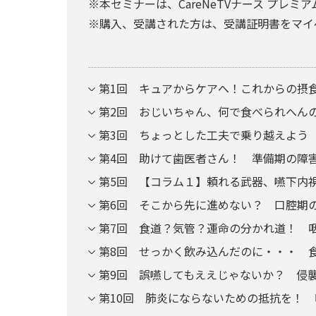
※本セミナーは、CareNeTVナース プレミ
※購入、受講された方は、受講証明書をマイ
第1回 キュアからケアへ！これからの摂
第2回 おじいちゃん、何で食べられへん
第3回 ちょっとした工夫で乗り越えよう
第4回 助けて歯医者さん！ 準備期の障
第5回 【コラム１】頼れる武器、嚥下内
第6回 そこから先に進めない？ 口腔期
第7回 食道？気管？運命の分かれ道！ 
第8回 せっかく飲み込んだのに・・・ 
第9回 誤嚥してもええじゃないか？ 侵
第10回 肺炎にならないための抵抗を！