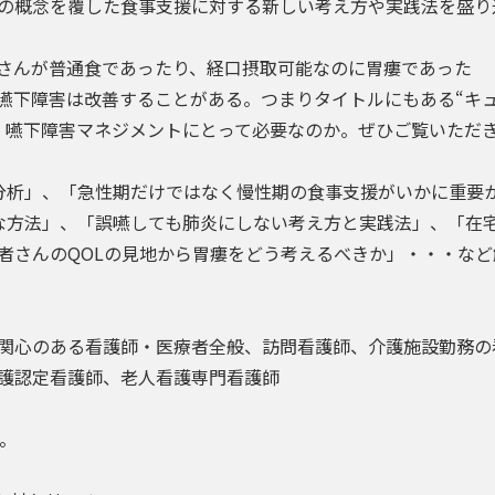
の概念を覆した食事支援に対する新しい考え方や実践法を盛り
さんが普通食であったり、経口摂取可能なのに胃瘻であった
嚥下障害は改善することがある。つまりタイトルにもある“キ
・嚥下障害マネジメントにとって必要なのか。ぜひご覧いただ
分析」、「急性期だけではなく慢性期の食事支援がいかに重要
的な方法」、「誤嚥しても肺炎にしない考え方と実践法」、「在
者さんのQOLの見地から胃瘻をどう考えるべきか」・・・など
関心のある看護師・医療者全般、訪問看護師、介護施設勤務の
護認定看護師、老人看護専門看護師
。