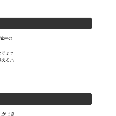
下障害の
たちょっ
越えるハ
れができ