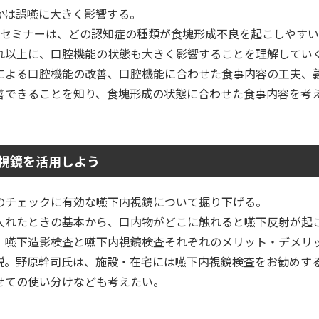
かは誤嚥に大きく影響する。
のセミナーは、どの認知症の種類が食塊形成不良を起こしやす
れ以上に、口腔機能の状態も大きく影響することを理解してい
による口腔機能の改善、口腔機能に合わせた食事内容の工夫、
善できることを知り、食塊形成の状態に合わせた食事内容を考
視鏡を活用しよう
”のチェックに有効な嚥下内視鏡について掘り下げる。
入れたときの基本から、口内物がどこに触れると嚥下反射が起
、嚥下造影検査と嚥下内視鏡検査それぞれのメリット・デメリ
説。野原幹司氏は、施設・在宅には嚥下内視鏡検査をお勧めす
せての使い分けなども考えたい。