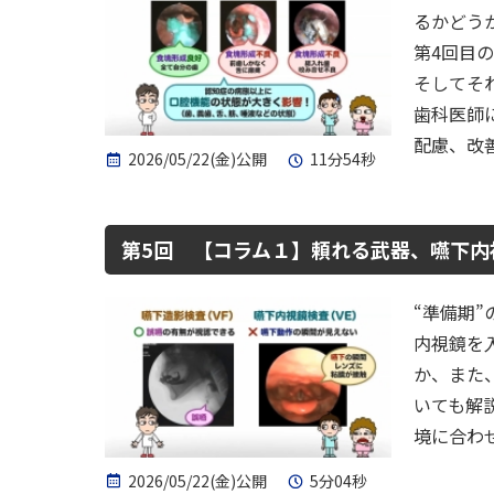
るかどう
第4回目
そしてそ
歯科医師
配慮、改
2026/05/22(金)公開
11分54秒
第5回 【コラム１】頼れる武器、嚥下内
“準備期
内視鏡を
か、また
いても解
境に合わ
2026/05/22(金)公開
5分04秒