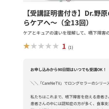
【受講証明書付き】Dr.野
らケアへ～（全13回）
ケアとキュアの違いを理解して、嚥下障害
★★★★★
★★★★★
1
(1)
お申し込みから90日間はいつでも受講OK！
＼＼「CareNeTV」でロングセラーのシリー
私たちはこれまで、嚥下障害を抱える患者さ
患者さんの中には認知症の方が多く、食事支