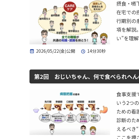
摂食・嚥
在宅での
行期別の
項を解説
い”を理
2026/05/22(金)公開
14分30秒
第2回 おじいちゃん、何で食べられへん
食事支援
いう2つ
ための看
診断のた
えるべき“
ここを押