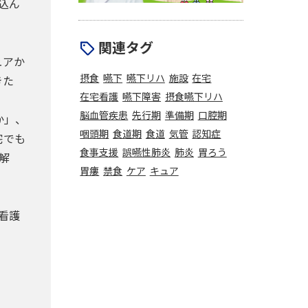
込ん
関連タグ
ュアか
摂食
嚥下
嚥下リハ
施設
在宅
きた
在宅看護
嚥下障害
摂食嚥下リハ
脳血管疾患
先行期
準備期
口腔期
か」、
咽頭期
食道期
食道
気管
認知症
宅でも
食事支援
誤嚥性肺炎
肺炎
胃ろう
解
胃瘻
禁食
ケア
キュア
看護