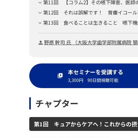
第11回 【コラム2】その嚥下障害、医師
第12回 それは誤解です！ 胃瘻イコー
第13回 食べることは生きること 嚥下
野原 幹司 氏 （大阪大学歯学部附属病院 
本セミナーを受講する
3,300円 90日間視聴可能
チャプター
第1回 キュアからケアへ！これからの摂