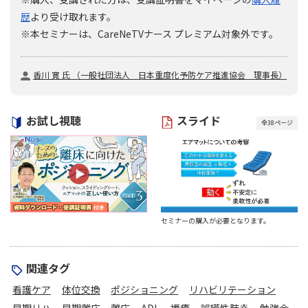
歴
より受け取れます。
※本セミナーは、CareNeTVナース プレミアム対象外です。
香川 寛 氏 （一般社団法人 日本重度化予防ケア推進協会 理事長）
お試し視聴
スライド
全
38
ページ
セミナーの購入が必要となります。
関連タグ
看護ケア
体位交換
ポジショニング
リハビリテーション
早期リハ
早期離床
離床
ADL
褥瘡
誤嚥性肺炎
勉強会