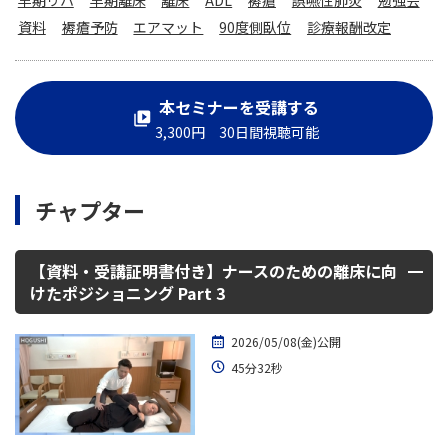
資料
褥瘡予防
エアマット
90度側臥位
診療報酬改定
本セミナーを受講する
3,300円 30日間視聴可能
チャプター
【資料・受講証明書付き】ナースのための離床に向
けたポジショニング Part 3
2026/05/08(金)公開
45分32秒