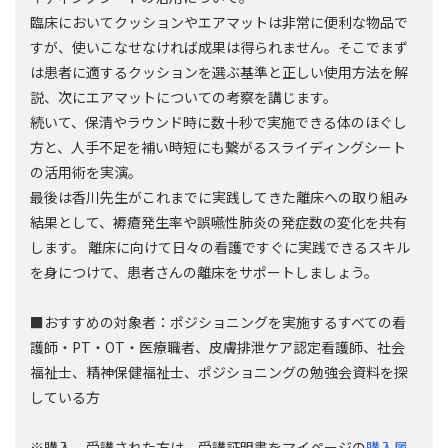
臨床においてクッションやエアマットは非常に便利な物品で
すが、使いこなせなければ成果は得られません。そこでまず
は患者に適するクッションを選ぶ基準と正しい使用方法を解
説、次にエアマットについての考察を講じます。
続いて、保清やラウンド時に数十秒で実施できる体のほぐし
方と、人手不足を補い時短にも繋がるスライディングシート
の活用術を実演。
最後は香川先生がこれまでに実践してきた離床への取り組み
結果として、褥瘡発生率や誤嚥性肺炎の発症数の変化を共有
します。 離床に向けて日々の看護ですぐに実践できるスキル
を身につけて、患者さんの離床をサポートしましょう。
■おすすめの対象者：ポジショニングを実施するすべての看
護師・PT・OT・医療職者、皮膚排泄ケア認定看護師、社会
福祉士、精神保健福祉士、ポジショニングの勉強会資料を探
している方
※購入、受講された方は、受講証明書をマイページの
購入履