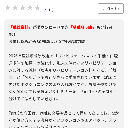
★★★★★
★★★★★
-
(-)
「講義資料」
がダウンロードでき
「受講証明書」
も発行可
能！
お申し込みから30日間はいつでも受講可能！
2026年度診療報酬改定で「リハビリテーション・栄養・口腔
連携体制加算」の強化や、離床を伴わないリハビリテーショ
ンに対する減算（疾患別リハビリテーション料）など、「離
床」と「ADL低下予防」がさらに推進されています。離床に
向けたポジショニングの取り入れ方が学べ、褥瘡予防だけで
なくADL低下も予防可能なセミナーを、Part 1～3の全3回に
分けてお伝えしていきます。
Part 3の今回は、病棟に必要物品として置いてあっても、なか
なか使い方を学ぶ機会がないクッションやエアマット、スラ
イディングシートの活用について。